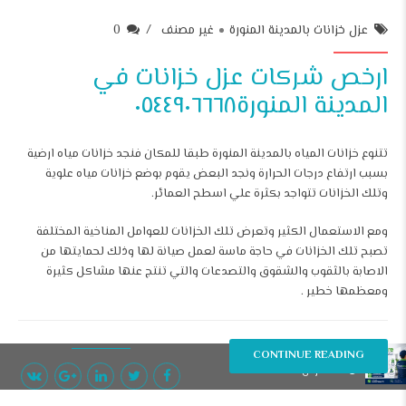
عزل خزانات بالمدينة المنورة
غير مصنف
0
ارخص شركات عزل خزانات في
المدينة المنورة٠٥٤٤٩٠٦٦٦٨
تتنوع خزانات المياه بالمدينة المنورة طبقا للمكان فنجد خزانات مياه ارضية
بسبب ارتفاع درجات الحرارة ونجد البعض يقوم بوضع خزانات مياه علوية
وتلك الخزانات تتواجد بكثرة علي اسطح العمائر.
ومع الاستعمال الكثير وتعرض تلك الخزانات للعوامل المناخية المختلفة
تصبح تلك الخزانات في حاجة ماسة لعمل صيانة لها وذلك لحمايتها من
الاصابة بالثقوب والشقوق والتصدعات والتي تنتج عنها مشاكل كثيرة
ومعظمها خطير .
CONTINUE READING
roony roony
26/مارس/2024