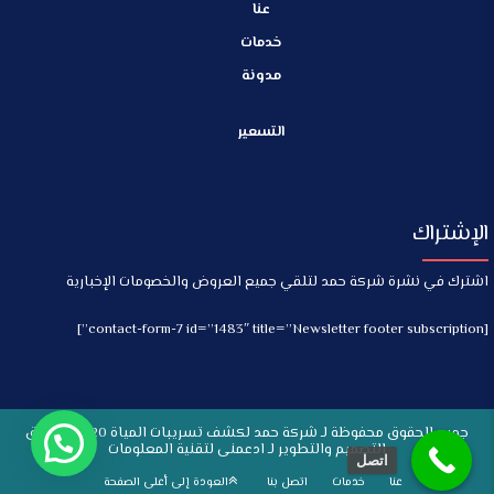
عنا
خدمات
مدونة
التسعير
الإشتراك
اشترك في نشرة شركة حمد لتلقي جميع العروض والخصومات الإخبارية
[contact-form-7 id=”1483″ title=”Newsletter footer subscription”]
جميع الحقوق محفوظة لـ شركة حمد لكشف تسريبات المياة 2020 - حقوق
التصميم والتطوير لـ ادعمنى لتقنية المعلومات
اتصل
عنا
خدمات
اتصل بنا
العودة إلى أعلى الصفحة