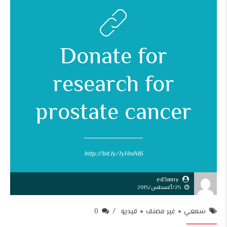
Donate for
research for
prostate cancer
http://bit.ly/1yHniM6
ed3mny
25/أغسطس/2015
سمعي
غير مصنف
فيديو
0