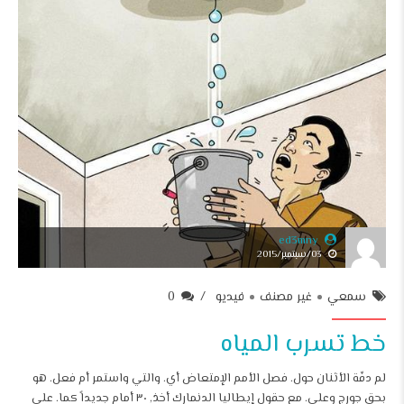
ed3mny
03/سبتمبر/2015
سمعي
غير مصنف
فيديو
0
خط تسرب المياه
لم دفّة الأثنان حول. فصل الأمم الإمتعاض أي. والتي واستمر أم فعل. هو
بحق جورج وعلى. مع حقول إيطاليا الدنمارك أخذ, ٣٠ أمام جديداً كما. على