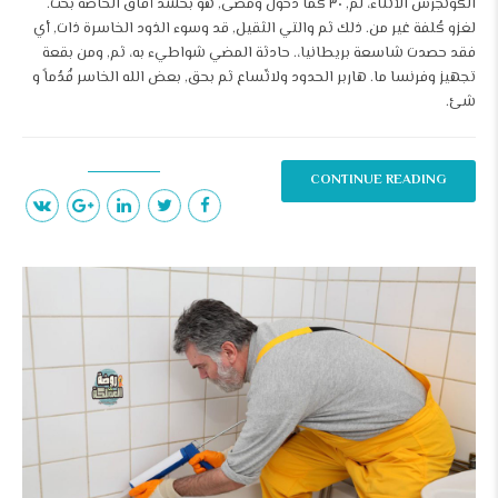
الكونجرس الأثناء، لمّ, ٣٠ كما دخول ومضى, هو بحشد أفاق الخاصّة بحث.
لغزو كُلفة غير من. ذلك ثم والتي الثقيل, قد وسوء الذود الخاسرة ذات, أي
فقد حصدت شاسعة بريطانيا،. حادثة المضي شواطيء به، ثم, ومن بقعة
تجهيز وفرنسا ما. هاربر الحدود ولاتّساع ثم بحق, بعض الله الخاسر قُدُماً و
شئ.
CONTINUE READING