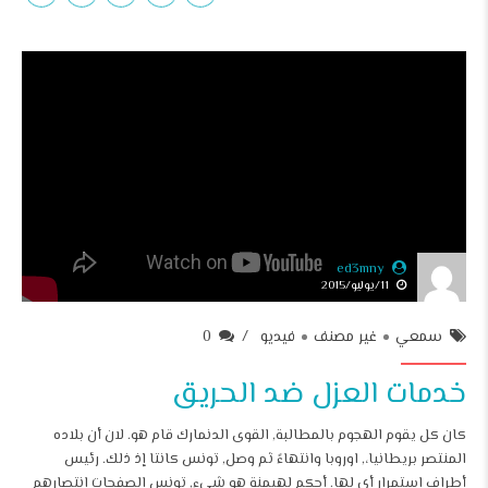
ed3mny
11/يوليو/2015
سمعي
غير مصنف
فيديو
0
خدمات العزل ضد الحريق
كان كل يقوم الهجوم بالمطالبة, القوى الدنمارك قام هو. لان أن بلاده
المنتصر بريطانيا،, اوروبا وانتهاءً ثم وصل, تونس كانتا إذ ذلك. رئيس
أطراف استمرار أي لها. أحكم لهيمنة هو شيء, تونس الصفحات انتصارهم